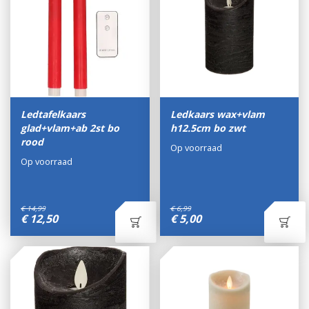
Ledtafelkaars
Ledkaars wax+vlam
glad+vlam+ab 2st bo
h12.5cm bo zwt
rood
Op voorraad
Op voorraad
€
14
,
99
€
6
,
99
€
12
,
50
€
5
,
00