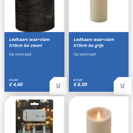
Ledkaars wax+vlam
Ledkaars wax+vlam
h10cm bo zwart
h15cm bo grijs
Op voorraad
Op voorraad
€
6
,
49
€
7
,
49
€
4
,
60
€
6
,
00