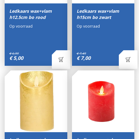
Ledkaars wax+vlam
Ledkaars wax+vlam
h12.5cm bo rood
h15cm bo zwart
Op voorraad
Op voorraad
€
6
,
99
€
7
,
49
€
5
,
00
€
7
,
00