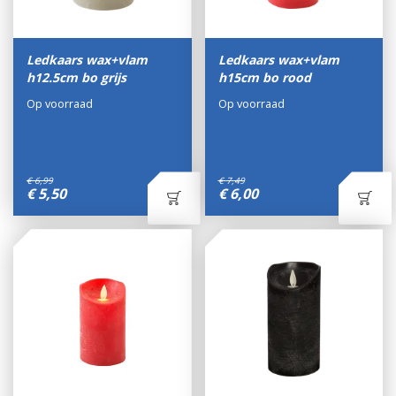
Ledkaars wax+vlam
Ledkaars wax+vlam
h12.5cm bo grijs
h15cm bo rood
Op voorraad
Op voorraad
€
6
,
99
€
7
,
49
€
5
,
50
€
6
,
00