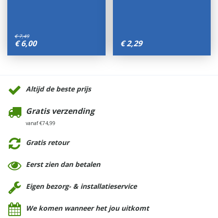
€
7
,
49
€
6
,
00
€
2
,
29
Altijd de beste prijs
Gratis verzending
vanaf €74,99
Gratis retour
Eerst zien dan betalen
Eigen bezorg- & installatieservice
We komen wanneer het jou uitkomt