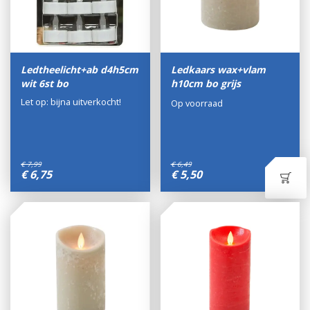
Ledtheelicht+ab d4h5cm
Ledkaars wax+vlam
wit 6st bo
h10cm bo grijs
Let op: bijna uitverkocht!
Op voorraad
€
7
,
99
€
6
,
49
€
6
,
75
€
5
,
50