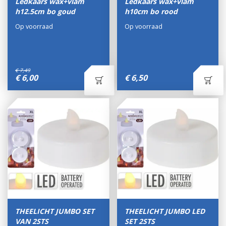
Ledkaars wax+vlam
Ledkaars wax+vlam
h12.5cm bo goud
h10cm bo rood
Op voorraad
Op voorraad
€
7
,
49
€
6
,
00
€
6
,
50
THEELICHT JUMBO SET
THEELICHT JUMBO LED
VAN 2STS
SET 2STS