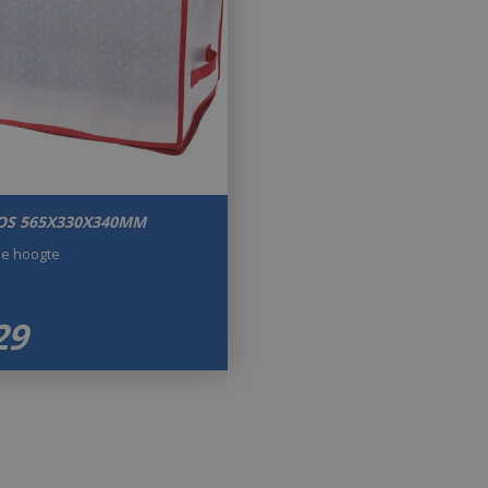
S 565X330X340MM
de hoogte
29