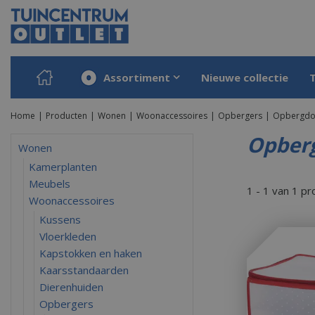
Ga
naar
content
Assortiment
Nieuwe collectie
Home
Producten
Wonen
Woonaccessoires
Opbergers
Opbergdo
Opberg
Wonen
Kamerplanten
Meubels
1 - 1 van 1 p
Woonaccessoires
Kussens
Vloerkleden
Kapstokken en haken
Kaarsstandaarden
Dierenhuiden
Opbergers