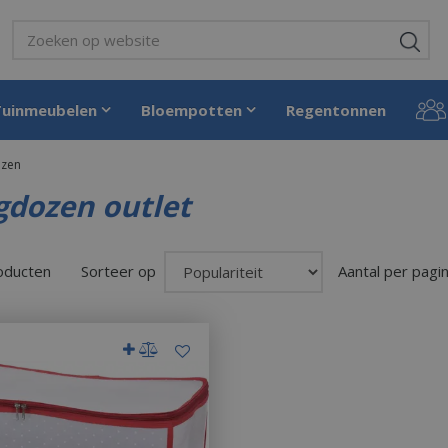
Tuinmeubelen
Bloempotten
Regentonnen
zen
dozen outlet
roducten
Sorteer op
Aantal per pagi