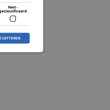
Niet-
geclassificeerd
ACCEPTEREN