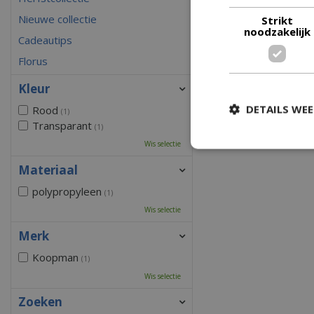
Nieuwe collectie
Strikt
noodzakelijk
Cadeautips
Florus
Kleur
DETAILS WE
Rood
(1)
Transparant
(1)
Wis selectie
Materiaal
polypropyleen
(1)
Wis selectie
Merk
Koopman
(1)
Wis selectie
Zoeken