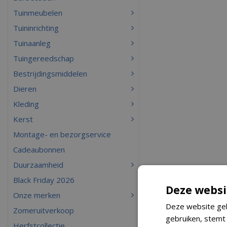
Tuinmeubelen
Tuininrichting
Tuinaanleg
Tuingereedschap
Bestrijdingsmiddelen
Dieren
Kleding
Kerst
Montage- en bezorgservice
Cadeaubonnen
Duurzaamheid
Black Friday 2026
Deze websi
Onze merken
Deze website geb
Zomeruitverkoop
gebruiken, stemt
Herfstcollectie