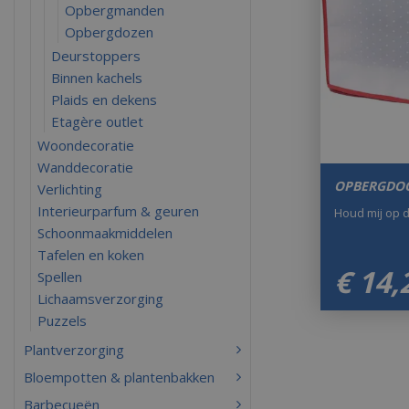
Opbergmanden
Opbergdozen
Deurstoppers
Binnen kachels
Plaids en dekens
Etagère outlet
Woondecoratie
Wanddecoratie
OPBERGDOO
Verlichting
Interieurparfum & geuren
Houd mij op 
Schoonmaakmiddelen
Tafelen en koken
€
14
,
Spellen
Lichaamsverzorging
Puzzels
Plantverzorging
Bloempotten & plantenbakken
Barbecueën