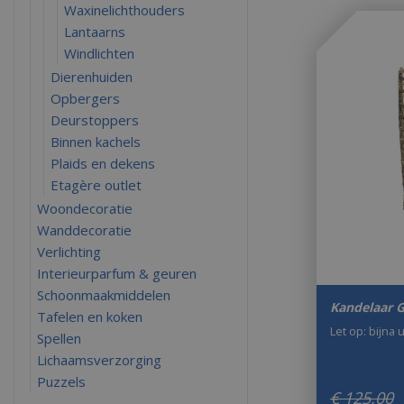
Waxinelichthouders
Lantaarns
Windlichten
Dierenhuiden
Opbergers
Deurstoppers
Binnen kachels
Plaids en dekens
Etagère outlet
Woondecoratie
Wanddecoratie
Verlichting
Interieurparfum & geuren
Schoonmaakmiddelen
Kandelaar G
Tafelen en koken
Let op: bijna 
Spellen
Lichaamsverzorging
Puzzels
€
125
,
00