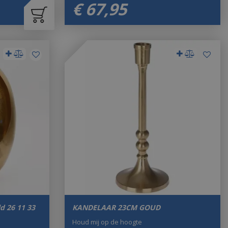
€
67
,
95
d 26 11 33
KANDELAAR 23CM GOUD
Houd mij op de hoogte