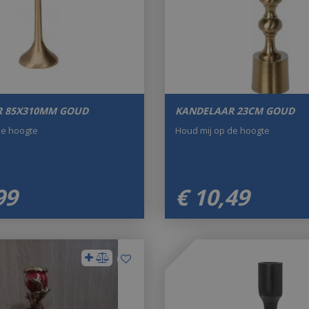
R 85X310MM GOUD
KANDELAAR 23CM GOUD
de hoogte
Houd mij op de hoogte
99
€
10
,
49