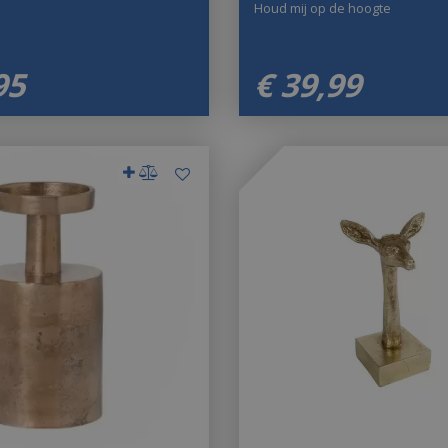
Houd mij op de hoogte
95
€
39
,
99