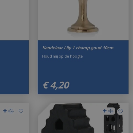
Kandelaar Lily 1 champ.goud 10cm
Houd mij op de hoogte
€
4
,
20