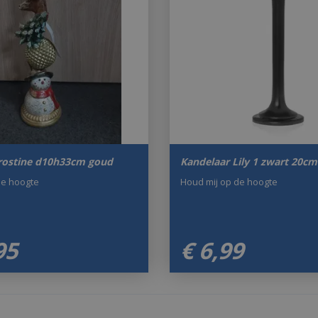
frostine d10h33cm goud
Kandelaar Lily 1 zwart 20cm
de hoogte
Houd mij op de hoogte
95
€
6
,
99