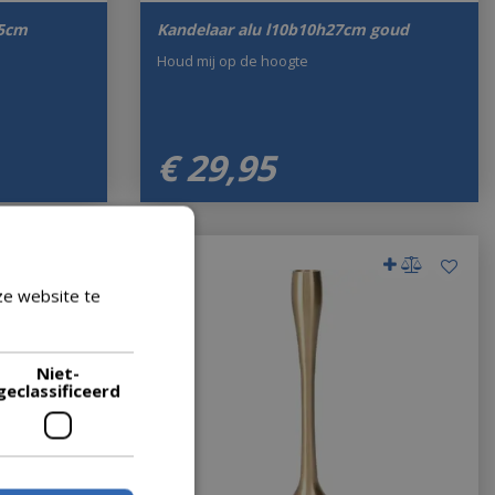
.5cm
Kandelaar alu l10b10h27cm goud
Houd mij op de hoogte
€
29
,
95
ze website te
Lees verder
Niet-
geclassificeerd