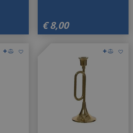
€
8
,
00