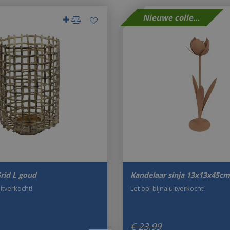
Nieuwe collectie
rid L goud
Kandelaar sinja 13x13x45cm
uitverkocht!
Let op: bijna uitverkocht!
€
23
,
99