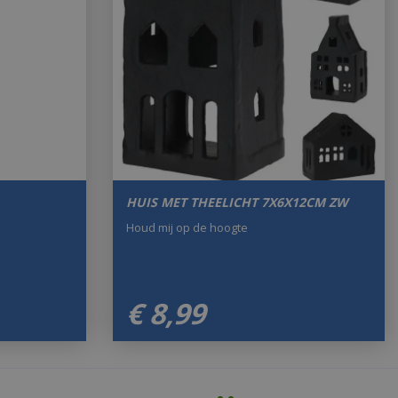
HUIS MET THEELICHT 7X6X12CM ZW
Houd mij op de hoogte
€
8
,
99