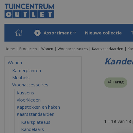
Ga
naar
content
Assortiment
Nieuwe collectie
Home
Producten
Wonen
Woonaccessoires
Kaarsstandaarden
Ka
Kandel
Wonen
Kamerplanten
Meubels
⏎ Terug
Woonaccessoires
Kussens
Vloerkleden
Kapstokken en haken
Kaarsstandaarden
1 - 18 van 18
Kaarsplateaus
Kandelaars