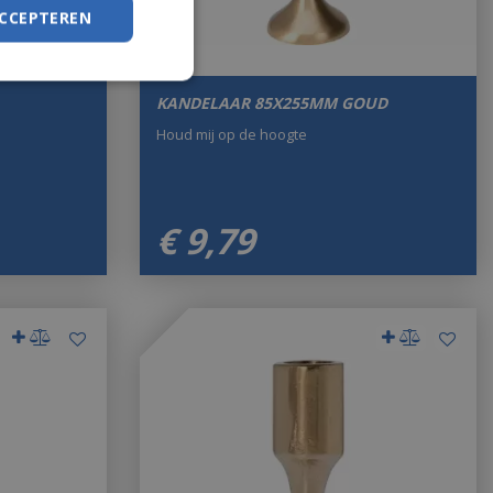
ACCEPTEREN
KANDELAAR 85X255MM GOUD
Houd mij op de hoogte
€
9
,
79