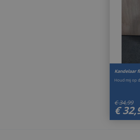
Kandelaar 
Houd mij op 
€
34
,
99
€
32
,