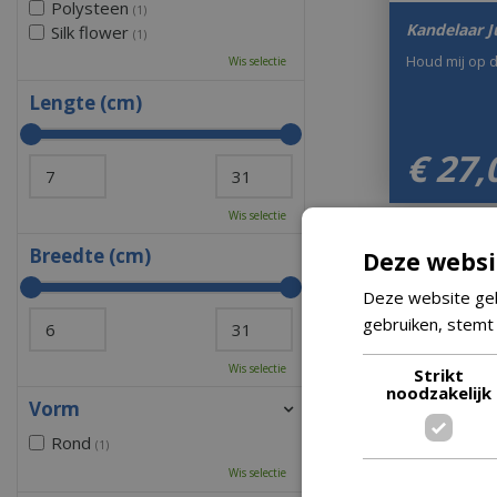
Polysteen
(1)
Kandelaar J
Silk flower
(1)
Houd mij op 
Wis selectie
Lengte (cm)
€
27
,
Wis selectie
Breedte (cm)
Deze websi
Deze website geb
gebruiken, stemt
Wis selectie
Strikt
noodzakelijk
Vorm
Rond
(1)
Wis selectie