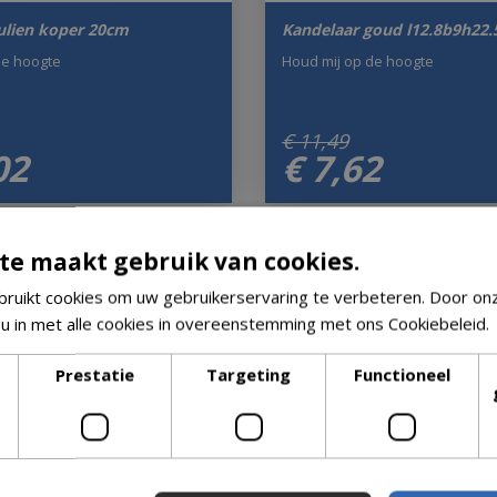
ulien koper 20cm
Kandelaar goud l12.8b9h22
de hoogte
Houd mij op de hoogte
€
11
,
49
02
€
7
,
62
te maakt gebruik van cookies.
ruikt cookies om uw gebruikerservaring te verbeteren. Door on
 u in met alle cookies in overeenstemming met ons Cookiebeleid.
Prestatie
Targeting
Functioneel