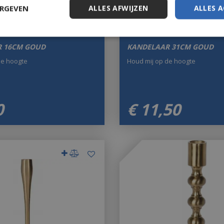
ERGEVEN
ALLES AFWIJZEN
ALLES 
 16CM GOUD
KANDELAAR 31CM GOUD
de hoogte
Houd mij op de hoogte
0
€
11
,
50