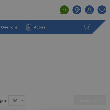
7.5
Product toeg
aan wensenl
Over ons
Acties
gina
Vergelijk (0)