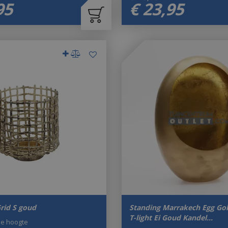
95
€
23
,
95
rid S goud
Standing Marrakech Egg Gol
T-light Ei Goud Kandel…
de hoogte