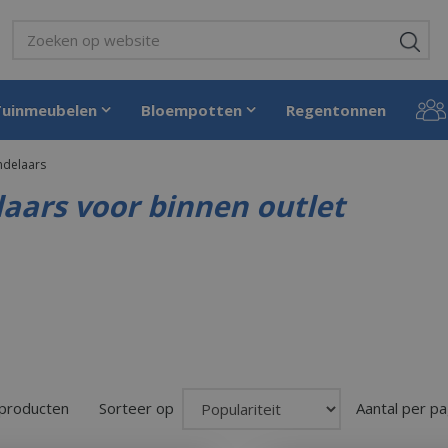
Tuinmeubelen
Bloempotten
Regentonnen
ndelaars
aars voor binnen outlet
 producten
Sorteer op
Aantal per pa