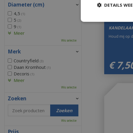
Diameter (cm)
DETAILS WE
4,5
(1)
5
(2)
9
KANDELAAR
(1)
Meer
Houd mij op 
Wis selectie
Merk
Countryfield
€
7
,
5
(3)
Daan Kromhout
(1)
Decoris
(1)
Meer
Wis selectie
Zoeken
Wis selectie
Prijs