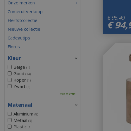
Onze merken
Zomeruitverkoop
€
95
,
49
Herfstcollectie
€
94
,
Nieuwe collectie
Cadeautips
Florus
Kleur
Beige
(1)
Goud
(14)
Koper
(1)
Zwart
(2)
Wis selectie
Materiaal
Aluminium
(8)
Metaal
(3)
Plastic
(1)