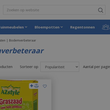
Tuinmeubelen
Bloempotten
Regentonnen
sten
Bodemverbeteraar
verbeteraar
roducten
Sorteer op
Aantal per pagi