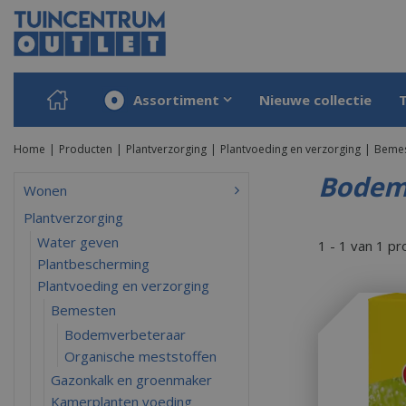
Ga
naar
content
Assortiment
Nieuwe collectie
Home
Producten
Plantverzorging
Plantvoeding en verzorging
Beme
Bodem
Wonen
Plantverzorging
Water geven
1 - 1 van 1 p
Plantbescherming
Plantvoeding en verzorging
Bemesten
Bodemverbeteraar
Organische meststoffen
Gazonkalk en groenmaker
Kamerplanten voeding