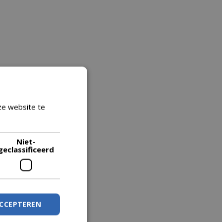
ze website te
Lees verder
Niet-
geclassificeerd
ACCEPTEREN