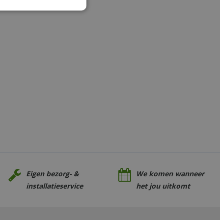
Eigen bezorg- &
We komen wanneer
installatieservice
het jou uitkomt