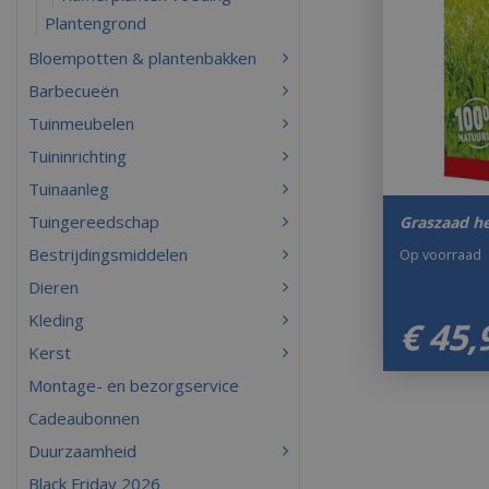
Plantengrond
Bloempotten & plantenbakken
Barbecueën
Tuinmeubelen
Tuininrichting
Tuinaanleg
Tuingereedschap
Graszaad he
Bestrijdingsmiddelen
Op voorraad
Dieren
Kleding
€
45
,
Kerst
Montage- en bezorgservice
Cadeaubonnen
Duurzaamheid
Black Friday 2026