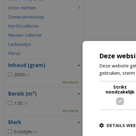
Onze merken
Zomeruitverkoop
Herfstcollectie
Nieuwe collectie
Cadeautips
Florus
Deze websi
Inhoud (gram)
Deze website geb
gebruiken, stemt
2000
(1)
Wis selectie
Strikt
noodzakelijk
Bereik (m²)
120
(1)
Wis selectie
Merk
DETAILS WE
Ecostyle
(1)