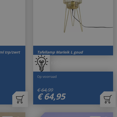
ml trp/zwrt
Tafellamp Marleik L goud
E27
Op voorraad
€
64
,
99
€
64
,
95