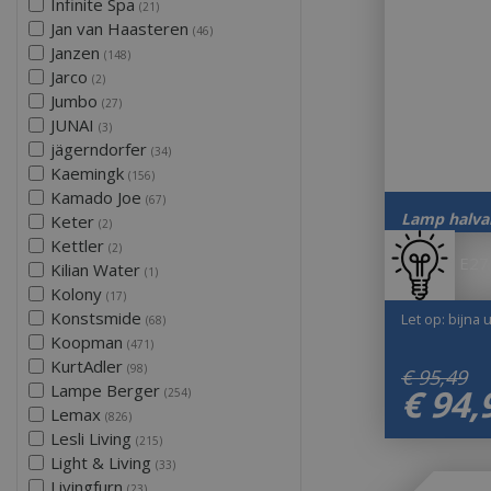
Infinite Spa
(21)
Jan van Haasteren
(46)
Janzen
(148)
Jarco
(2)
Jumbo
(27)
JUNAI
(3)
jägerndorfer
(34)
Kaemingk
(156)
Kamado Joe
(67)
Lamp halvar
Keter
(2)
Kettler
(2)
E27
Kilian Water
(1)
Kolony
(17)
Konstsmide
Let op: bijna 
(68)
Koopman
(471)
KurtAdler
(98)
€
95
,
49
Lampe Berger
€
94
,
(254)
Lemax
(826)
Lesli Living
(215)
Light & Living
(33)
Livingfurn
(23)