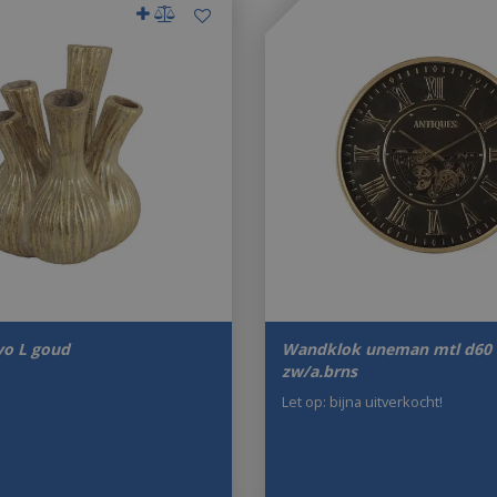
yo L goud
Wandklok uneman mtl d60
zw/a.brns
Let op: bijna uitverkocht!