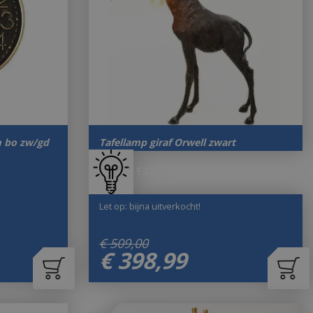
 bo zw/gd
Tafellamp giraf Orwell zwart
E27
Let op: bijna uitverkocht!
€
509
,
00
€
398
,
99