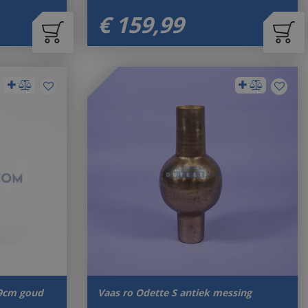
€
159
,
99
29cm goud
Vaas ro Odette S antiek messing