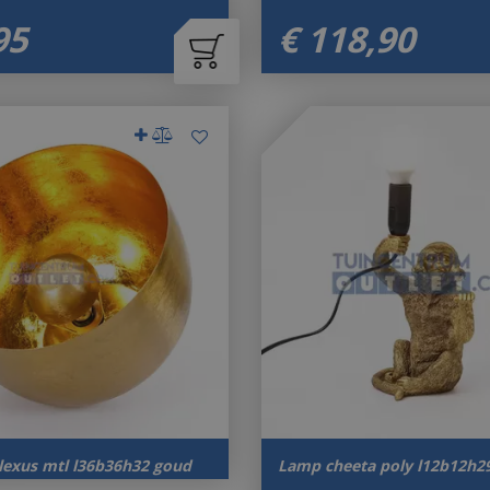
95
€
118
,
90
lexus mtl l36b36h32 goud
Lamp cheeta poly l12b12h