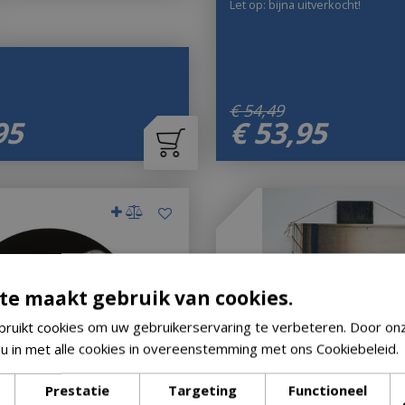
Let op: bijna uitverkocht!
€
54
,
49
95
€
53
,
95
te maakt gebruik van cookies.
ruikt cookies om uw gebruikerservaring te verbeteren. Door on
 u in met alle cookies in overeenstemming met ons Cookiebeleid.
Prestatie
Targeting
Functioneel