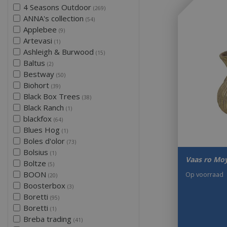
4 Seasons Outdoor
(269)
ANNA's collection
(54)
Applebee
(9)
Artevasi
(1)
Ashleigh & Burwood
(15)
Baltus
(2)
Bestway
(50)
Biohort
(39)
Black Box Trees
(38)
Black Ranch
(1)
blackfox
(64)
Blues Hog
(1)
Boles d'olor
(73)
Bolsius
(1)
Vaas ro Mo
Boltze
(5)
BOON
Op voorraad
(20)
Boosterbox
(3)
Boretti
(95)
Boretti
(1)
Breba trading
(41)