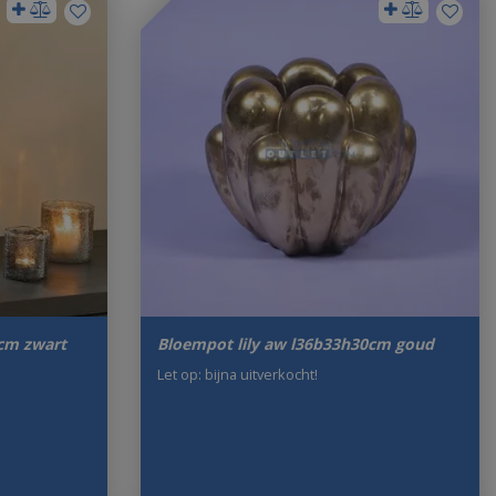
0cm zwart
Bloempot lily aw l36b33h30cm goud
Let op: bijna uitverkocht!