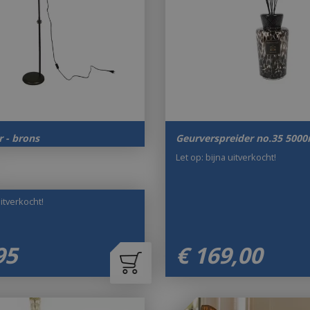
 - brons
Geurverspreider no.35 5000
Let op: bijna uitverkocht!
uitverkocht!
95
€
169
,
00