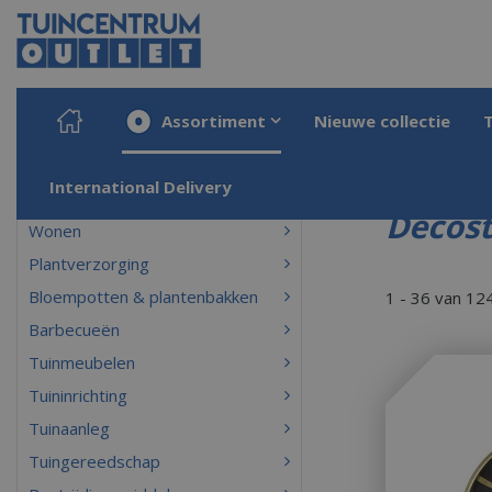
Ga
naar
content
Assortiment
Nieuwe collectie
Home
Producten
International Delivery
Decost
Wonen
Plantverzorging
Bloempotten & plantenbakken
1 - 36 van 12
Barbecueën
Tuinmeubelen
Tuininrichting
Tuinaanleg
Tuingereedschap