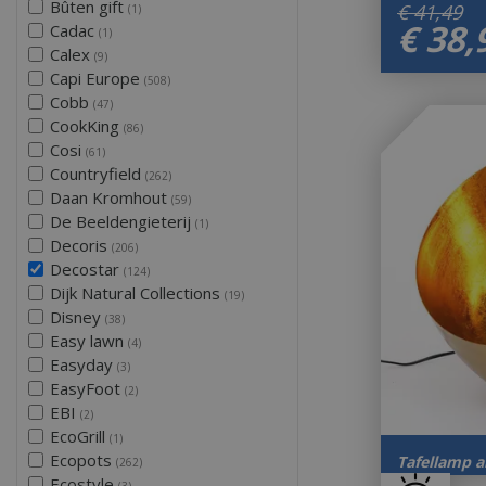
Bûten gift
€
41
,
49
(1)
€
38
,
Cadac
(1)
Calex
(9)
Capi Europe
(508)
Cobb
(47)
CookKing
(86)
Cosi
(61)
Countryfield
(262)
Daan Kromhout
(59)
De Beeldengieterij
(1)
Decoris
(206)
Decostar
(124)
Dijk Natural Collections
(19)
Disney
(38)
Easy lawn
(4)
Easyday
(3)
EasyFoot
(2)
EBI
(2)
EcoGrill
(1)
Ecopots
Tafellamp a
(262)
Ecostyle
(3)