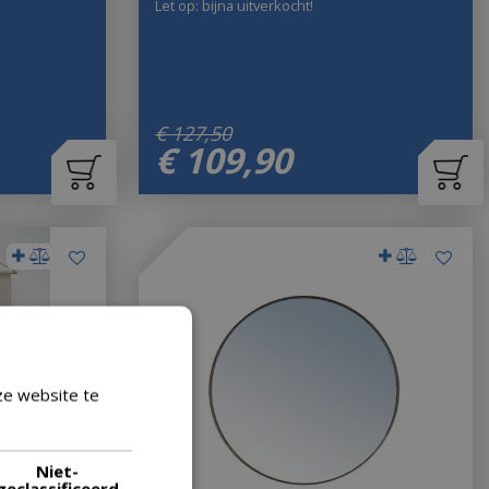
Let op: bijna uitverkocht!
€
127
,
50
€
109
,
90
ze website te
Lees verder
Niet-
geclassificeerd