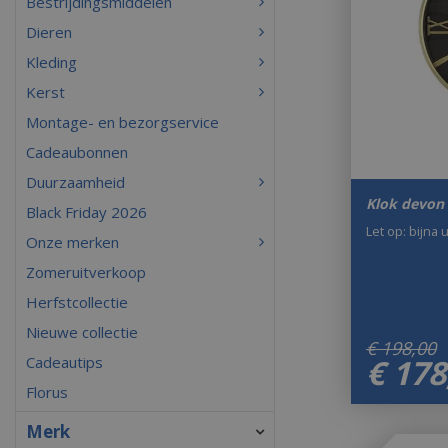
Bestrijdingsmiddelen
Dieren
Kleding
Kerst
Montage- en bezorgservice
Cadeaubonnen
Duurzaamheid
Klok devon
Black Friday 2026
Let op: bijna 
Onze merken
Zomeruitverkoop
Herfstcollectie
Nieuwe collectie
€
198
,
00
€
178
Cadeautips
Florus
Merk