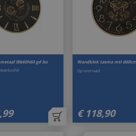
 metaal l8b60h60 gd bo
Wandklok tasma mtl d60cm
uitverkocht!
Op voorraad
,
99
€
118
,
90