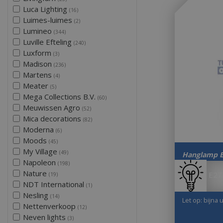
Luca Lighting
(16)
Luimes-luimes
(2)
Lumineo
(344)
Luville Efteling
(240)
Luxform
(3)
Madison
(236)
Martens
(4)
Meater
(5)
Mega Collections B.V.
(60)
Meuwissen Agro
(52)
Mica decorations
(82)
Moderna
(6)
Moods
(45)
My Village
(49)
Hanglamp E
Napoleon
(198)
Nature
E27
(19)
NDT International
(1)
Nesling
(14)
Let op: bijna 
Nettenverkoop
(12)
Neven lights
(3)