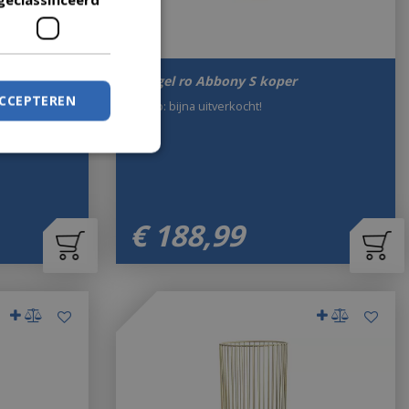
 st b66h110
Spiegel ro Abbony S koper
ACCEPTEREN
Let op: bijna uitverkocht!
€
188
,
99