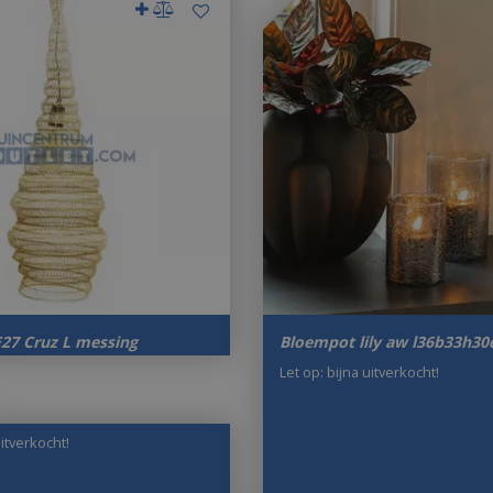
27 Cruz L messing
Bloempot lily aw l36b33h3
Let op: bijna uitverkocht!
uitverkocht!