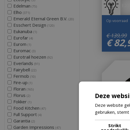
E27
Edelman
(75)
Elho
(371)
Emerald Eternal Green B.V.
(20)
Op voorraad
Esschert Design
(120)
Eukanuba
(1)
€
139
,
99
Eurofar
(4)
€
82
,
Eurom
(1)
Euromac
(3)
Eurotrail hoezen
(92)
Everlands
(91)
Fairybell
(22)
Fermob
(10)
Fire-up
(1)
Floran
(165)
Deze websi
Florus
(2)
Fokker
(1)
Deze website geb
Food Kitchen
(47)
gebruiken, stemt
Full Support
(4)
Garantia
(2)
Strikt
Garden Impressions
(47)
noodzakelijk