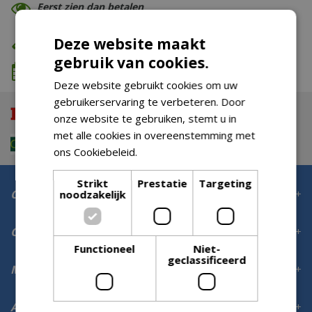
Eerst zien dan betalen
Eigen bezorg- & installatieservice
Deze website maakt
gebruik van cookies.
We komen wanneer het jou uitkomt
Deze website gebruikt cookies om uw
gebruikerservaring te verbeteren. Door
onze website te gebruiken, stemt u in
met alle cookies in overeenstemming met
ons Cookiebeleid.
Lees verder
Strikt
Prestatie
Targeting
Contact
noodzakelijk
Openingstijden
Functioneel
Niet-
geclassificeerd
Meer informatie
Aanmelden voor digitale nieuwsbrief