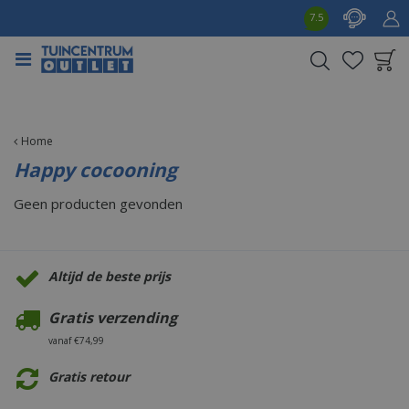
G
7.5
a
n
a
a
Product toegevoegd
r
aan wensenlijst
c
o
Home
n
Happy cocooning
t
e
Geen producten gevonden
n
t
Altijd de beste prijs
Gratis verzending
vanaf €74,99
Gratis retour