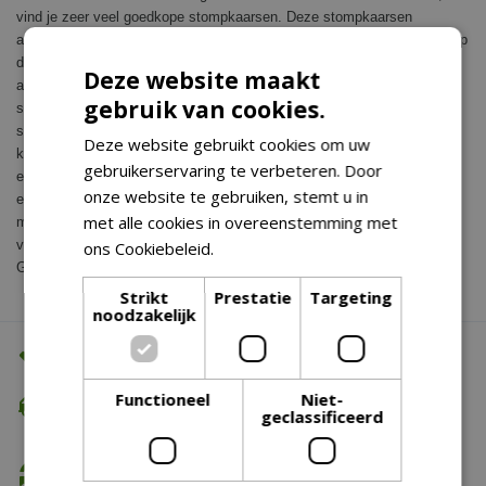
vind je zeer veel goedkope stompkaarsen. Deze stompkaarsen
aanbieding geldt niet alleen op de huismerk kaarsen, maar ook zeker op
de bekende merken van de kaarsen. Deze bekende merken zijn onder
Deze website maakt
andere de Bolsius stompkaarsen, Riverdale stompkaarsen, Spaas
gebruik van cookies.
stompkaarsen en Magic Candles stompkaarsen. Naast deze gewone
stompkaarsen, zijn er ook verschillende led stompkaarsen, deze
Deze website gebruikt cookies om uw
kaarsen met ledverlichting zijn volledig veilig en dus erg handig als jij
gebruikerservaring te verbeteren. Door
een huishouden hebt met kleine kinderen. Al deze stompkaarsen zijn
onze website te gebruiken, stemt u in
eenvoudig te bestellen bij Tuincentrumoutlet.com, ook heb je de
met alle cookies in overeenstemming met
mogelijkheid om de verschillende kaarsen af te halen in de showroom
van Tuincentrumoutlet. Deze showroom bevind zich in het pand van
ons Cookiebeleid.
Lees verder
Groenrijk in Tilburg.
Strikt
Prestatie
Targeting
noodzakelijk
Altijd de beste prijs
Functioneel
Niet-
Gratis verzending
geclassificeerd
vanaf €74,99
Gratis retour