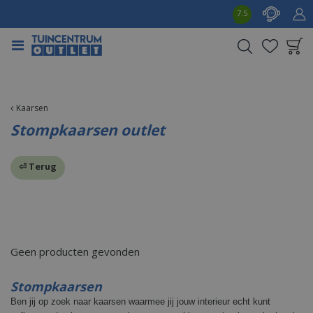
G
7.5
a
n
a
a
Product toegevoegd
r
aan wensenlijst
c
o
Kaarsen
n
Stompkaarsen outlet
t
e
⏎ Terug
n
t
Geen producten gevonden
Stompkaarsen
Ben jij op zoek naar kaarsen waarmee jij jouw interieur echt kunt