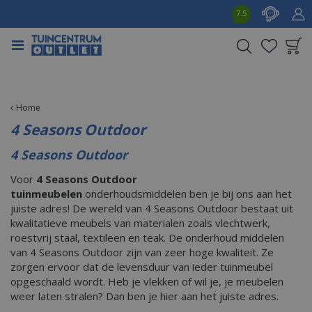
G
7.5
a
n
a
a
Product toegevoegd
r
aan wensenlijst
c
o
Home
n
4 Seasons Outdoor
t
e
4 Seasons Outdoor
n
Voor
4 Seasons Outdoor
t
tuinmeubelen
onderhoudsmiddelen ben je bij ons aan het
juiste adres! De wereld van 4 Seasons Outdoor bestaat uit
kwalitatieve meubels van materialen zoals vlechtwerk,
roestvrij staal, textileen en teak. De onderhoud middelen
van 4 Seasons Outdoor zijn van zeer hoge kwaliteit. Ze
zorgen ervoor dat de levensduur van ieder tuinmeubel
opgeschaald wordt. Heb je vlekken of wil je, je meubelen
weer laten stralen? Dan ben je hier aan het juiste adres.