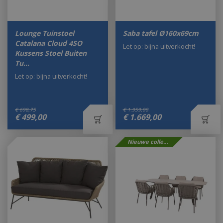
Lounge Tuinstoel
Saba tafel Ø160x69cm
Catalana Cloud 4SO
Let op: bijna uitverkocht!
Kussens Stoel Buiten
Tu…
Let op: bijna uitverkocht!
€
698
,
75
€
1.959
,
00
€
499
,
00
€
1.669
,
00
Nieuwe collectie