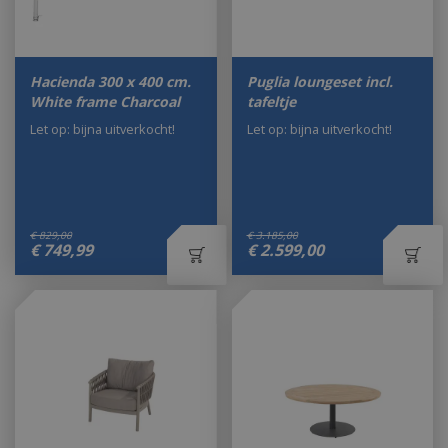
Hacienda 300 x 400 cm.
Puglia loungeset incl.
White frame Charcoal
tafeltje
Let op: bijna uitverkocht!
Let op: bijna uitverkocht!
€
829
,
00
€
3.185
,
00
€
749
,
99
€
2.599
,
00