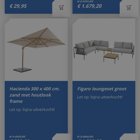
€
2.099
,
00
€
29
,
95
€
1.679
,
20
Hacienda 300 x 400 cm.
Figaro loungeset groot
zand met houtlook
Let op: bijna uitverkocht!
frame
Let op: bijna uitverkocht!
€
1.049
,
00
€
3.884
,
00