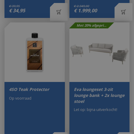
€
39
,
95
€
2.349
,
00
€
34
,
95
€
1.999
,
00
Met 20% afgeprijsd
4SO Teak Protector
Eva loungeset 3-zit
lounge bank + 2x lounge
Op voorraad
stoel
Let op: bijna uitverkocht!