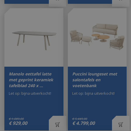
Manolo eettafel latte
Puccini loungeset met
met geprint keramiek
salontafels en
tafelblad 240 x …
voetenbank
Let op: bijna uitverkocht!
Let op: bijna uitverkocht!
€
1.089
,
00
€
5.449
,
00
€
929
,
00
€
4.799
,
00