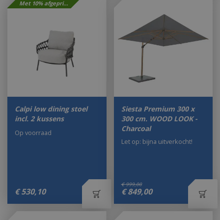
Met 10% afgeprijsd
Calpi low dining stoel
Siesta Premium 300 x
incl. 2 kussens
300 cm. WOOD LOOK -
Charcoal
Op voorraad
Let op: bijna uitverkocht!
€
999
,
00
€
530
,
10
€
849
,
00