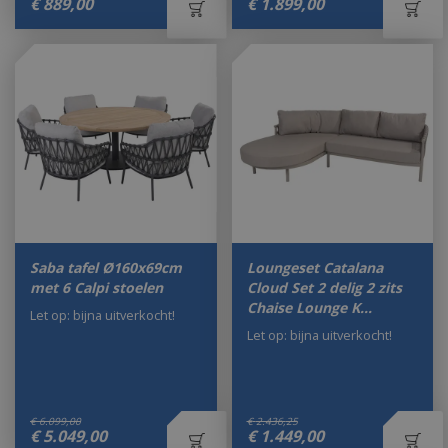
€
889
,
00
€
1.899
,
00
Saba tafel Ø160x69cm
Loungeset Catalana
met 6 Calpi stoelen
Cloud Set 2 delig 2 zits
Chaise Lounge K…
Let op: bijna uitverkocht!
Let op: bijna uitverkocht!
€
6.099
,
00
€
2.436
,
25
€
5.049
,
00
€
1.449
,
00