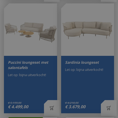
Puccini loungeset met
Sardinia loungeset
salontafels
Let op: bijna uitverkocht!
Let op: bijna uitverkocht!
€
5.199
,
00
€
4.218
,
00
€
4.499
,
00
€
3.679
,
00