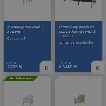
Eva dining stoel incl. 2
Timor living bench 2.5
kussens
seaters Harvest with 3
cushions
Op voorraad
Let op: bijna uitverkocht!
€
225
,
00
€
1.376
,
00
€
224
,
10
€
1.238
,
40
Met 10% afgeprijsd