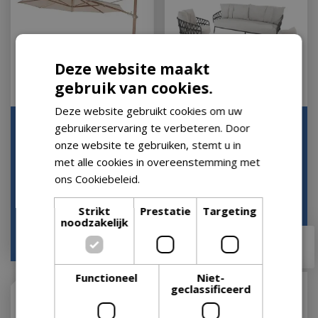
Deze website maakt
gebruik van cookies.
Deze website gebruikt cookies om uw
Siesta Premium 350 cm.
Calpi loungeset met
gebruikerservaring te verbeteren. Door
Ø zand met houtlook
Atlas koffietafel
onze website te gebruiken, stemt u in
frame
Let op: bijna uitverkocht!
met alle cookies in overeenstemming met
Let op: bijna uitverkocht!
ons Cookiebeleid.
Lees verder
Strikt
Prestatie
Targeting
noodzakelijk
€
999
,
00
€
4.599
,
00
€
849
,
00
€
3.599
,
00
Functioneel
Niet-
geclassificeerd