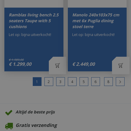
Ramblas living bench 2.5
Manolo 240x103x75 cm
seaters Taupe with 5
met 6x Puglia dining
cushions
stoel terre
Let op: bijna uitverkocht!
Let op: bijna uitverkocht!
€
1.989
,
00
€
1.299
,
00
€
2.449
,
00
1
2
3
4
5
6
8
Altijd de beste prijs
Gratis verzending