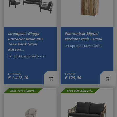
Loungeset Ginger
Plantenbak Miguel
Antraciet Bruin RVS
vierkant teak - small
Teak Bank Stoel
Let op: bijna uitverkocht!
Kussen…
Let op: bijna uitverkocht!
€
1.569
,
00
€
219
,
00
€
1.412
,
10
€
179
,
00
Met 10% afgeprijsd
Met 30% afgeprijsd