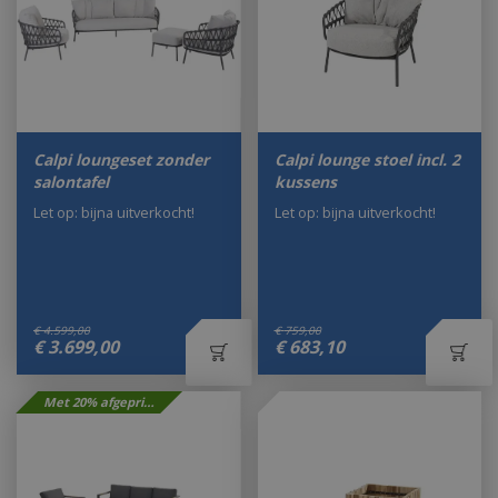
Calpi loungeset zonder
Calpi lounge stoel incl. 2
salontafel
kussens
Let op: bijna uitverkocht!
Let op: bijna uitverkocht!
€
4.599
,
00
€
759
,
00
€
3.699
,
00
€
683
,
10
Met 20% afgeprijsd