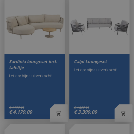
Sardinia loungeset incl.
Calpi Loungeset
tafeltje
Let op: bijna uitverkocht!
Let op: bijna uitverkocht!
€
4.777
,
00
€
4.299
,
00
€
4.179
,
00
€
3.399
,
00