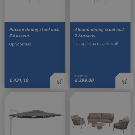
Puccini dining stoel incl.
Albano dining stoel incl.
2 kussens
2 kussens
Let op: bijna uitverkocht!
Op voorraad
€
349
,
00
€
431
,
10
€
299
,
00