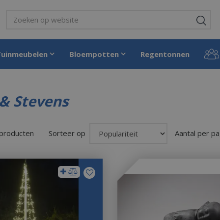
Tuinmeubelen
Bloempotten
Regentonnen
& Stevens
 producten
Sorteer op
Aantal per pa