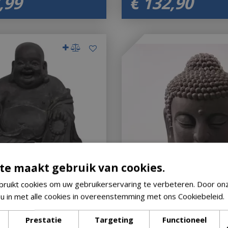
,
99
€
132
,
90
te maakt gebruik van cookies.
ruikt cookies om uw gebruikerservaring te verbeteren. Door on
 u in met alle cookies in overeenstemming met ons Cookiebeleid.
dha l46b42h42cm
Boeddha hoofd h70cm
de hoogte
Houd mij op de hoogte
Prestatie
Targeting
Functioneel