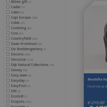
Bûten gift
(1)
Cadac
(1)
Calex
(9)
Capi Europe
(508)
Cobb
(47)
CookKing
(86)
Cosi
(61)
Countryfield
(262)
Daan Kromhout
(59)
De Beeldengieterij
(1)
Decoris
(206)
Decostar
(124)
Dijk Natural Collections
(19)
Disney
(38)
Easy lawn
(4)
Boeddha ho
Easyday
(3)
EasyFoot
Houd mij op 
(2)
EBI
(2)
EcoGrill
(1)
Ecopots
€
219
,
00
(262)
Ecostyle
(3)