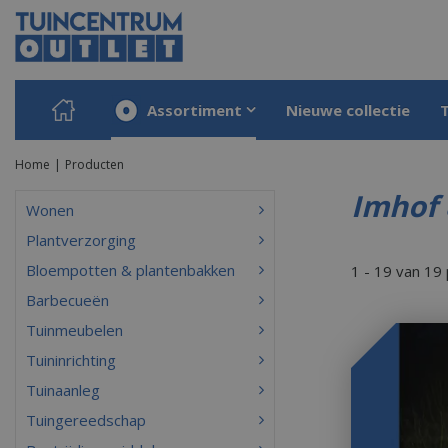
Ga
naar
content
Assortiment
Nieuwe collectie
Home
Producten
Imhof 
Wonen
Plantverzorging
Bloempotten & plantenbakken
1 - 19 van 19
Barbecueën
Tuinmeubelen
Tuininrichting
Tuinaanleg
Tuingereedschap