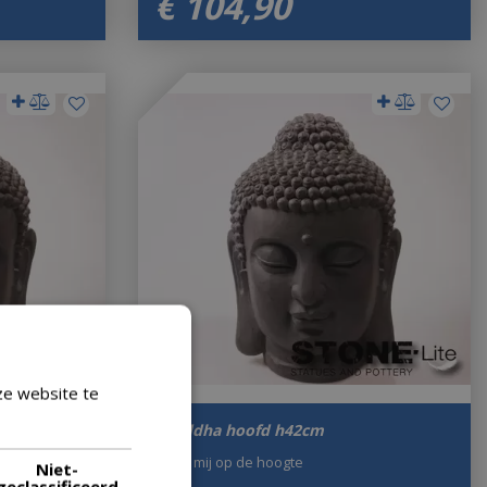
€
104
,
90
ze website te
Lees verder
Boeddha hoofd h42cm
Houd mij op de hoogte
Niet-
geclassificeerd