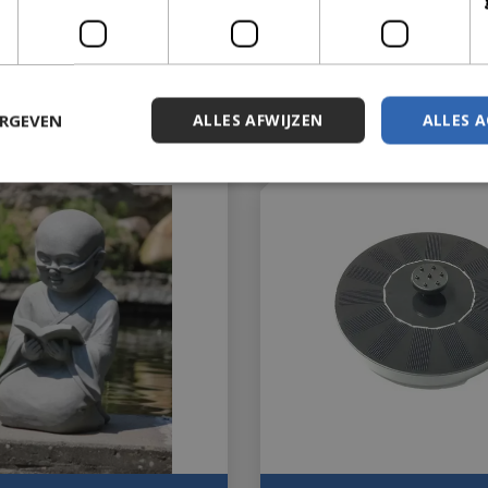
€
279
,
00
,
90
€
278
,
99
ERGEVEN
ALLES AFWIJZEN
ALLES 