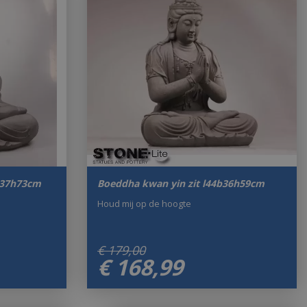
b37h73cm
Boeddha kwan yin zit l44b36h59cm
Houd mij op de hoogte
€
179
,
00
€
168
,
99