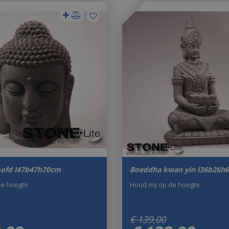
ofd l47b47h70cm
Boeddha kwan yin l36b26h
de hoogte
Houd mij op de hoogte
€
139
,
00