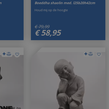
m
Boeddha shaolin med. l25b20h42cm
Houd mij op de hoogte
€
79
,
99
€
58
,
95