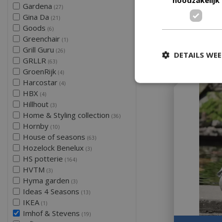
Gardena
(27)
Gina Da
(21)
Goods
€
133
(6)
Greenchair
(1)
Grill Guru
(26)
DETAILS WE
GRLLR
(63)
GroenRijk
(4)
Harcostar
(4)
HBX
(4)
Hillhout
(3)
Home & Styling collection
(36)
Hornby
(10)
House of seasons
(63)
Hozelock Benelux
(3)
HS potterie
(164)
HVTM
(3)
Hyma garden
(3)
Ideas 4 Seasons
(13)
IKEA
(1)
Imhof & Stevens
(19)