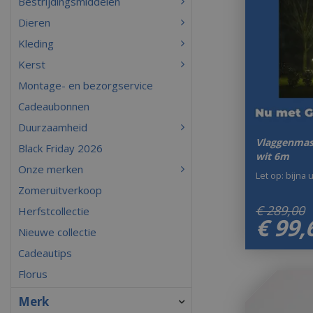
Bestrijdingsmiddelen
Dieren
Kleding
Kerst
Montage- en bezorgservice
Cadeaubonnen
Duurzaamheid
Vlaggenmas
Black Friday 2026
wit 6m
Onze merken
Let op: bijna 
Zomeruitverkoop
€
289
,
00
Herfstcollectie
€
99
,
Nieuwe collectie
Cadeautips
Florus
Merk