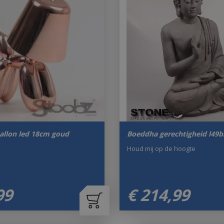
allon led 18cm goud
Boeddha gerechtigheid l49
Houd mij op de hoogte
99
€
214
,
99