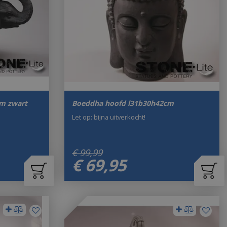
cm zwart
Boeddha hoofd l31b30h42cm
Let op: bijna uitverkocht!
€
99
,
99
€
69
,
95