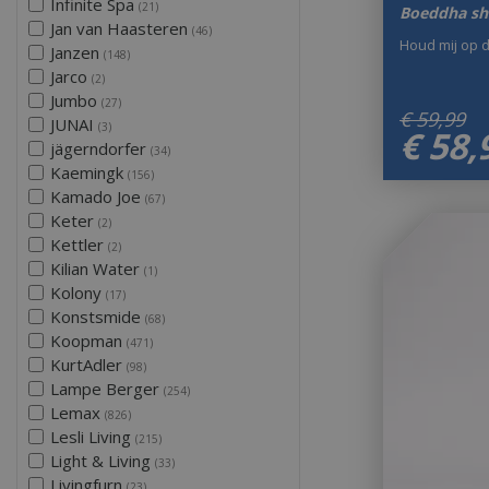
Infinite Spa
(21)
Boeddha sh
Jan van Haasteren
(46)
Houd mij op 
Janzen
(148)
Jarco
(2)
Jumbo
(27)
€
59
,
99
JUNAI
(3)
€
58
,
jägerndorfer
(34)
Kaemingk
(156)
Kamado Joe
(67)
Keter
(2)
Kettler
(2)
Kilian Water
(1)
Kolony
(17)
Konstsmide
(68)
Koopman
(471)
KurtAdler
(98)
Lampe Berger
(254)
Lemax
(826)
Lesli Living
(215)
Light & Living
(33)
Livingfurn
(23)