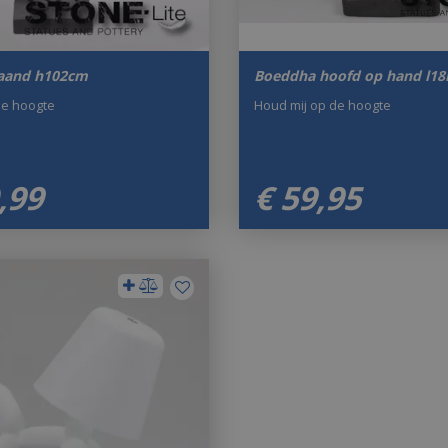
aand h102cm
Boeddha hoofd op hand l1
de hoogte
Houd mij op de hoogte
,
99
€
59
,
95