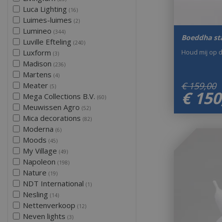
Luca Lighting
(16)
Luimes-luimes
(2)
Lumineo
(344)
Boeddha st
Luville Efteling
(240)
Houd mij op 
Luxform
(3)
Madison
(236)
Martens
(4)
€
159
,
00
Meater
(5)
€
150
Mega Collections B.V.
(60)
Meuwissen Agro
(52)
Mica decorations
(82)
Moderna
(6)
Moods
(45)
My Village
(49)
Napoleon
(198)
Nature
(19)
NDT International
(1)
Nesling
(14)
Nettenverkoop
(12)
Neven lights
(3)