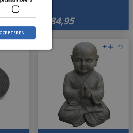
€
84
,
95
ACCEPTEREN