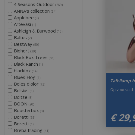
4 Seasons Outdoor
(269)
ANNA's collection
(54)
Applebee
(9)
Artevasi
(1)
Ashleigh & Burwood
(15)
Baltus
(2)
Bestway
(50)
Biohort
(39)
Black Box Trees
(38)
Black Ranch
(1)
blackfox
(64)
Blues Hog
(1)
Tafellamp b
Boles d'olor
(73)
Op voorraad
Bolsius
(1)
Boltze
(5)
BOON
(20)
Boosterbox
(3)
€
29
,
Boretti
(95)
Boretti
(1)
Breba trading
(41)