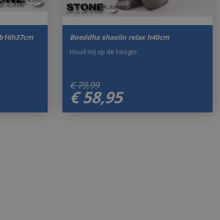
8b16h37cm
Boeddha shaolin relax h40cm
Houd mij op de hoogte
€
79
,
99
€
58
,
95