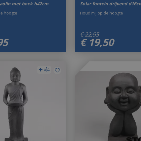
aolin met boek h42cm
Solar fontein drijvend d16c
de hoogte
Houd mij op de hoogte
€
22
,
95
95
€
19
,
50