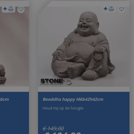
66cm
Boeddha happy l46b42h42cm
Houd mij op de hoogte
€
149
,
00