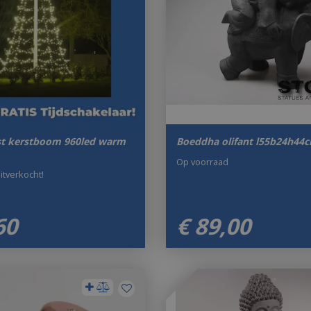
t kerstboom 960led warm
Boeddha olifant l55b24h44
Op voorraad
uitverkocht!
60
€
89
,
00