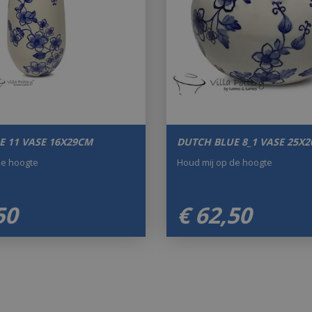
E 11 VASE 16X29CM
DUTCH BLUE 8_1 VASE 25X
de hoogte
Houd mij op de hoogte
50
€
62
,
50