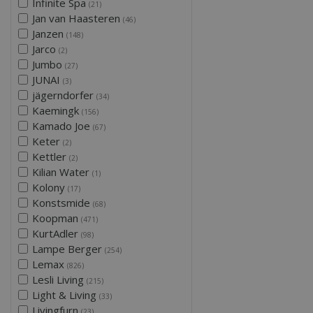
Infinite Spa
(21)
Jan van Haasteren
(46)
Janzen
(148)
Jarco
(2)
Jumbo
(27)
JUNAI
(3)
jägerndorfer
(34)
Kaemingk
(156)
Kamado Joe
(67)
Keter
(2)
Kettler
(2)
Kilian Water
(1)
Kolony
(17)
Konstsmide
(68)
Koopman
(471)
KurtAdler
(98)
Lampe Berger
(254)
Lemax
(826)
Lesli Living
(215)
Light & Living
(33)
Livingfurn
(23)