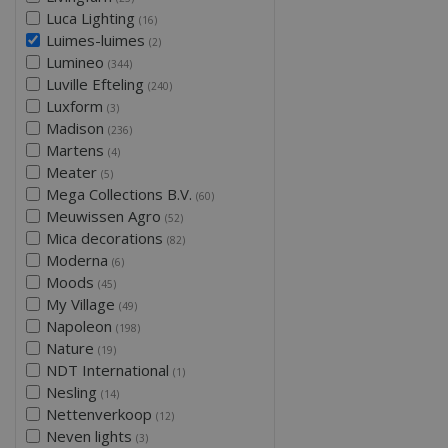
Luca Lighting
(16)
Luimes-luimes
(2)
Lumineo
(344)
Luville Efteling
(240)
Luxform
(3)
Madison
(236)
Martens
(4)
Meater
(5)
Mega Collections B.V.
(60)
Meuwissen Agro
(52)
Mica decorations
(82)
Moderna
(6)
Moods
(45)
My Village
(49)
Napoleon
(198)
Nature
(19)
NDT International
(1)
Nesling
(14)
Nettenverkoop
(12)
Neven lights
(3)