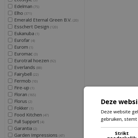
Edelman
(75)
Elho
(371)
Emerald Eternal Green B.V.
(20)
Esschert Design
(120)
Eukanuba
(1)
Eurofar
(4)
Eurom
(1)
Euromac
(3)
Eurotrail hoezen
(92)
Everlands
(88)
Fairybell
(22)
Fermob
(10)
Fire-up
(1)
Floran
(165)
Deze websi
Florus
(2)
Fokker
(1)
Deze website geb
Food Kitchen
(47)
gebruiken, stemt
Full Support
(4)
Garantia
(2)
Strikt
Garden Impressions
(47)
noodzakelijk