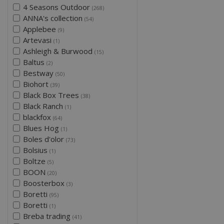
4 Seasons Outdoor
(268)
ANNA's collection
(54)
Applebee
(9)
Artevasi
(1)
Ashleigh & Burwood
(15)
Baltus
(2)
Bestway
(50)
Biohort
(39)
Black Box Trees
(38)
Black Ranch
(1)
blackfox
(64)
Blues Hog
(1)
Boles d'olor
(73)
Bolsius
(1)
Boltze
(5)
BOON
(20)
Boosterbox
(3)
Boretti
(95)
Boretti
(1)
Breba trading
(41)