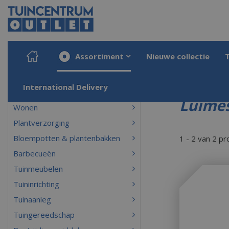
Ga
naar
content
Assortiment
Nieuwe collectie
Home
Producten
International Delivery
Luimes
Wonen
Plantverzorging
Bloempotten & plantenbakken
1 - 2 van 2 p
Barbecueën
Tuinmeubelen
Tuininrichting
Tuinaanleg
Tuingereedschap