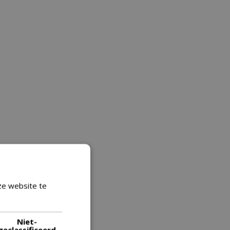
ze website te
Lees verder
Niet-
geclassificeerd