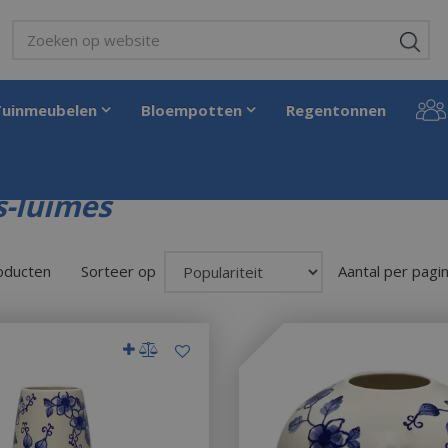
Tuinmeubelen
Bloempotten
Regentonnen
-luimes
roducten
Sorteer op
Aantal per pagi