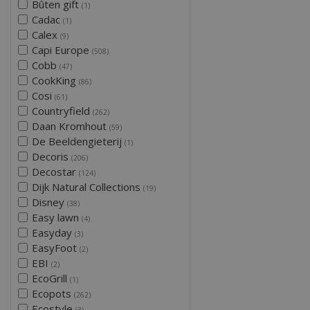
Bûten gift
(1)
Cadac
(1)
Calex
(9)
Capi Europe
(508)
Cobb
(47)
CookKing
(86)
Cosi
(61)
Countryfield
(262)
Daan Kromhout
(59)
De Beeldengieterij
(1)
Decoris
(206)
Decostar
(124)
Dijk Natural Collections
(19)
Disney
(38)
Easy lawn
(4)
Easyday
(3)
EasyFoot
(2)
EBI
(2)
EcoGrill
(1)
Ecopots
(262)
Ecostyle
(3)