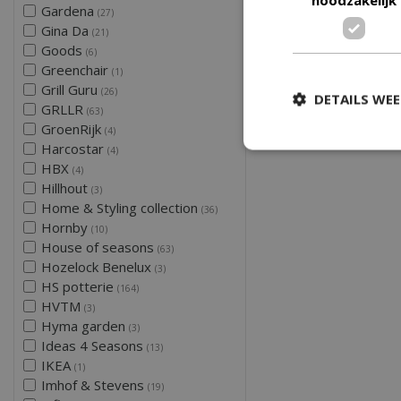
Gardena
(27)
Gina Da
(21)
Goods
(6)
Greenchair
(1)
Grill Guru
(26)
DETAILS WE
GRLLR
(63)
GroenRijk
(4)
Harcostar
(4)
HBX
(4)
Hillhout
(3)
Home & Styling collection
(36)
Hornby
(10)
House of seasons
(63)
Hozelock Benelux
(3)
HS potterie
(164)
HVTM
(3)
Hyma garden
(3)
Ideas 4 Seasons
(13)
IKEA
(1)
Imhof & Stevens
(19)