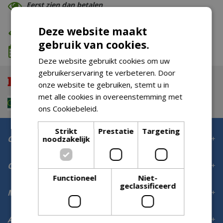
Eerst zien dan betalen
Eigen bezorg- & installatieservice
Deze website maakt
gebruik van cookies.
We komen wanneer het jou uitkomt
Deze website gebruikt cookies om uw
gebruikerservaring te verbeteren. Door
onze website te gebruiken, stemt u in
met alle cookies in overeenstemming met
ons Cookiebeleid.
Lees verder
Strikt
Prestatie
Targeting
Contact
noodzakelijk
Openingstijden
Functioneel
Niet-
geclassificeerd
Meer informatie
Aanmelden voor digitale nieuwsbrief