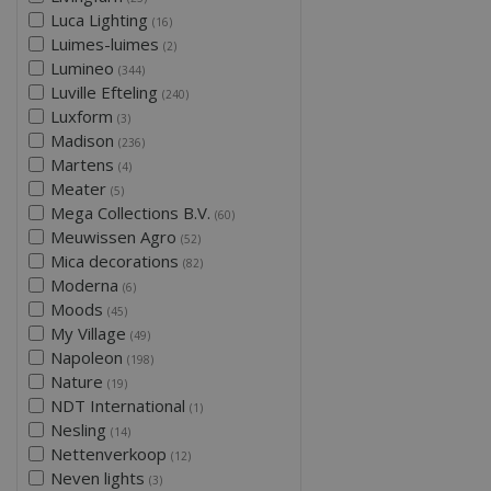
Luca Lighting
(16)
Luimes-luimes
(2)
Lumineo
(344)
Luville Efteling
(240)
Luxform
(3)
Madison
(236)
Martens
(4)
Meater
(5)
Mega Collections B.V.
(60)
Meuwissen Agro
(52)
Mica decorations
(82)
Moderna
(6)
Moods
(45)
My Village
(49)
Napoleon
(198)
Nature
(19)
NDT International
(1)
Nesling
(14)
Nettenverkoop
(12)
Neven lights
(3)