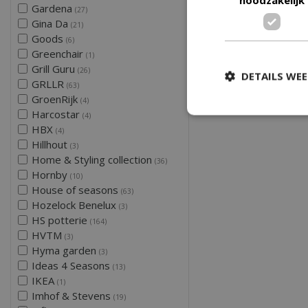
Gardena
(27)
Gina Da
(21)
Goods
(6)
Greenchair
(1)
Grill Guru
(26)
DETAILS WE
GRLLR
(63)
GroenRijk
(4)
Harcostar
(4)
HBX
(4)
Hillhout
(3)
Home & Styling collection
(36)
Hornby
(10)
House of seasons
(63)
Hozelock Benelux
(3)
HS potterie
(164)
HVTM
(3)
Hyma garden
(3)
Ideas 4 Seasons
(13)
IKEA
(1)
Imhof & Stevens
(19)