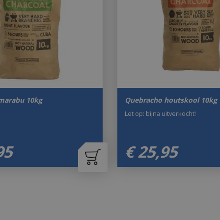
marabu 10kg
Quebracho houtskool 10kg
Let op: bijna uitverkocht!
95
€
25
,
95