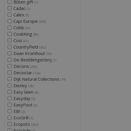
Bûten gift
(1)
Cadac
(1)
Calex
(9)
Capi Europe
(508)
Cobb
(47)
CookKing
(86)
Cosi
(61)
Countryfield
(262)
Daan Kromhout
(59)
De Beeldengieterij
(1)
Decoris
(206)
Decostar
(124)
Dijk Natural Collections
(19)
Disney
(38)
Easy lawn
(4)
Easyday
(3)
EasyFoot
(2)
EBI
(2)
EcoGrill
(1)
Ecopots
(262)
Ecostyle
(3)