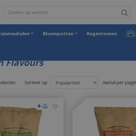
Tuinmeubelen
Bloempotten
Regentonnen
 Flavours
roducten
Sorteer op
Aantal per pagi