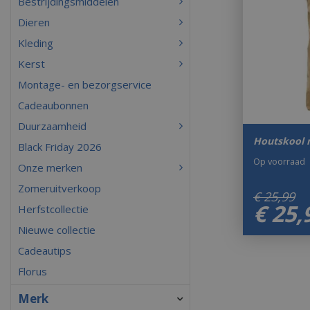
Bestrijdingsmiddelen
Dieren
Kleding
Kerst
Montage- en bezorgservice
Cadeaubonnen
Duurzaamheid
Houtskool 
Black Friday 2026
Op voorraad
Onze merken
Zomeruitverkoop
€
25
,
99
€
25
,
Herfstcollectie
Nieuwe collectie
Cadeautips
Florus
Merk