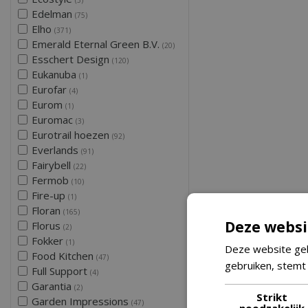
Edelman
(75)
Elho
(371)
Emerald Eternal Green B.V.
(20)
Esschert Design
(120)
Eukanuba
(1)
Eurofar
(4)
Eurom
(1)
Euromac
(3)
Eurotrail hoezen
(92)
Everlands
(91)
Fairybell
(22)
Fermob
(10)
Fire-up
(1)
Floran
(165)
Deze websi
Florus
(2)
Fokker
(1)
Deze website geb
Food Kitchen
(47)
gebruiken, stemt
Full Support
(4)
Garantia
(2)
Strikt
Garden Impressions
(47)
noodzakelijk