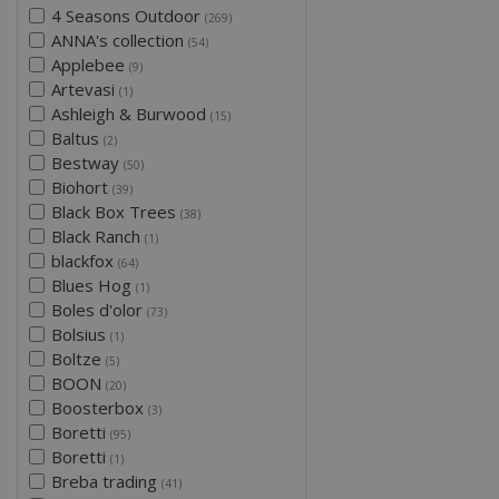
4 Seasons Outdoor
(269)
ANNA's collection
(54)
Applebee
(9)
Artevasi
(1)
Ashleigh & Burwood
(15)
Baltus
(2)
Bestway
(50)
Biohort
(39)
Black Box Trees
(38)
Black Ranch
(1)
blackfox
(64)
Blues Hog
(1)
Boles d'olor
(73)
Bolsius
(1)
Boltze
(5)
BOON
(20)
Boosterbox
(3)
Boretti
(95)
Boretti
(1)
Breba trading
(41)