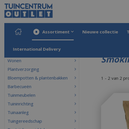
Ga
naar
content
Assortiment
Nieuwe collectie
Home
Producten
International Delivery
Smokin
Wonen
Plantverzorging
Bloempotten & plantenbakken
1 - 2 van 2 p
Barbecueën
Tuinmeubelen
Tuininrichting
Tuinaanleg
Tuingereedschap