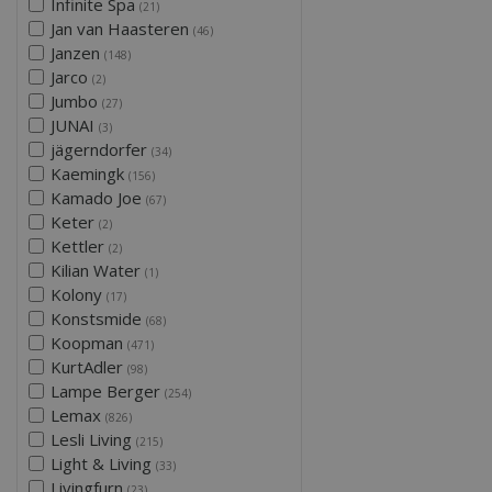
Infinite Spa
(21)
Jan van Haasteren
(46)
Janzen
(148)
Jarco
(2)
Jumbo
(27)
JUNAI
(3)
jägerndorfer
(34)
Kaemingk
(156)
Kamado Joe
(67)
Keter
(2)
Kettler
(2)
Kilian Water
(1)
Kolony
(17)
Konstsmide
(68)
Koopman
(471)
KurtAdler
(98)
Lampe Berger
(254)
Lemax
(826)
Lesli Living
(215)
Light & Living
(33)
Livingfurn
(23)