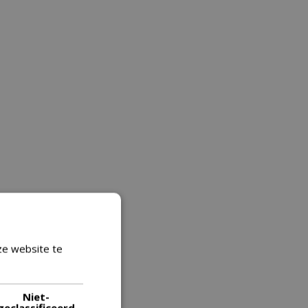
ze website te
Lees verder
Niet-
geclassificeerd