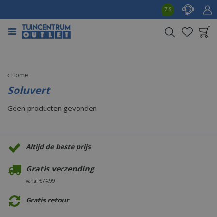
G
7.5
a
n
a
a
Product toegevoegd
r
aan wensenlijst
c
o
Home
n
Soluvert
t
e
Geen producten gevonden
n
t
Altijd de beste prijs
Gratis verzending
vanaf €74,99
Gratis retour