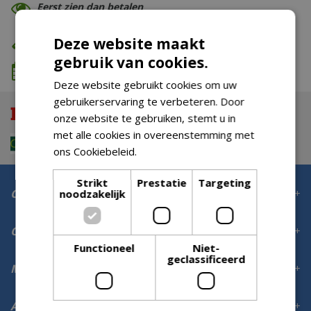
Eerst zien dan betalen
Eigen bezorg- & installatieservice
Deze website maakt
gebruik van cookies.
We komen wanneer het jou uitkomt
Deze website gebruikt cookies om uw
gebruikerservaring te verbeteren. Door
onze website te gebruiken, stemt u in
met alle cookies in overeenstemming met
ons Cookiebeleid.
Lees verder
Strikt
Prestatie
Targeting
Contact
noodzakelijk
Openingstijden
Functioneel
Niet-
geclassificeerd
Meer informatie
Aanmelden voor digitale nieuwsbrief