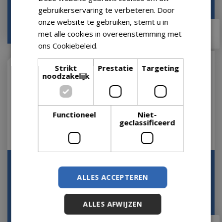
gebruikerservaring te verbeteren. Door
onze website te gebruiken, stemt u in
€
79
,
99
€
119
,
99
€
78
,
95
€
115
,
90
met alle cookies in overeenstemming met
ons Cookiebeleid.
Lees verder
Strikt
Prestatie
Targeting
noodzakelijk
Functioneel
Niet-
geclassificeerd
Start 30 tropical kit wit
Panorama 35 - wit
Let op: bijna uitverkocht!
Let op: bijna uitverkocht!
ALLES ACCEPTEREN
ALLES AFWIJZEN
€
59
,
99
€
69
,
99