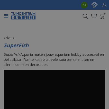
G
7.5
a
n
a
a
Product toegevoegd
r
aan wensenlijst
c
o
Home
n
SuperFish
t
e
Superfish
Aquaria maken jouw aquarium hobby succesvol en
n
betaalbaar. Ruime keuze uit vele soorten en maten en
t
allerlei soorten decoraties.