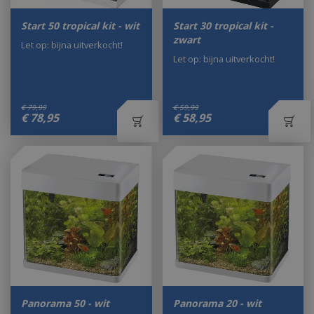
Start 50 tropical kit - wit
Start 30 tropical kit -
zwart
Let op: bijna uitverkocht!
Let op: bijna uitverkocht!
€
79
,
99
€
59
,
99
€
78
,
95
€
58
,
95
Panorama 50 - wit
Panorama 20 - wit