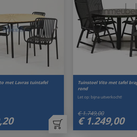
to met Lavras tuintafel
Tuinstoel Vito met tafel br
rond
Let op: bijna uitverkocht!
€
1.749
,
00
,
20
€
1.249
,
00