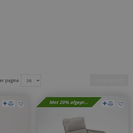
er pagina
Vergelijk (0)
Met 20% afgeprijsd