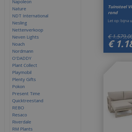
Napoleon
Tuinstoel V
Nature
rond
NDT International
Let op: bijna 
Nesling
Nettenverkoop
€
1.579
,
0
Neven Lights
€
1.1
Noach
Nordmann
O'DADDY
Plant Collect
Playmobil
Plenty Gifts
Pokon
Present Time
Quicktreestand
REBO
Resaco
Riverdale
RM Plants