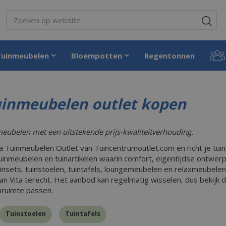
Tuinmeubelen
Bloempotten
Regentonnen
uinmeubelen outlet kopen
nmeubelen met een uitstekende prijs-kwaliteitverhouding.
 Tuinmeubelen Outlet van Tuincentrumoutlet.com en richt je tuin, t
uinmeubelen en tuinartikelen waarin comfort, eigentijdse ontwe
uinsets, tuinstoelen, tuintafels, loungemeubelen en relaxmeubele
an Vita terecht. Het aanbod kan regelmatig wisselen, dus bekijk
enruimte passen.
Tuinstoelen
Tuintafels