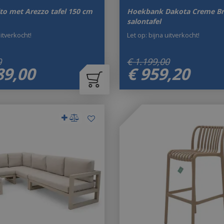
ito met Arezzo tafel 150 cm
Hoekbank Dakota Creme Br
salontafel
uitverkocht!
Let op: bijna uitverkocht!
0
€
1.199
,
00
89
,
00
€
959
,
20