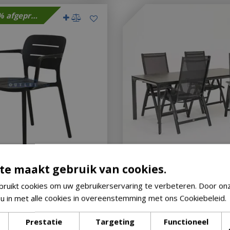
Met 30% afgeprijsd
te maakt gebruik van cookies.
alpe Stapelbaar Grijs
Tuinstoel Primero met Carc
toel Buiten Vita
x 90 cm
ruikt cookies om uw gebruikerservaring te verbeteren. Door on
 u in met alle cookies in overeenstemming met ons Cookiebeleid.
Op voorraad
Prestatie
Targeting
Functioneel
€
1.519
,
00