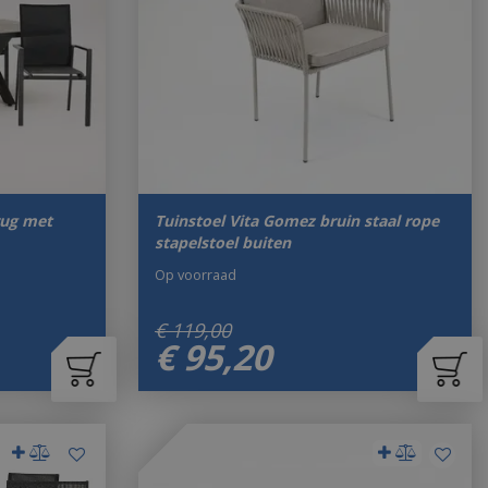
rug met
Tuinstoel Vita Gomez bruin staal rope
stapelstoel buiten
Op voorraad
€
119
,
00
€
95
,
20