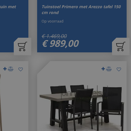
uin met
Tuinstoel Primero met Arezzo tafel 150
cm rond
Op voorraad
€
1.469
,
00
€
989
,
00