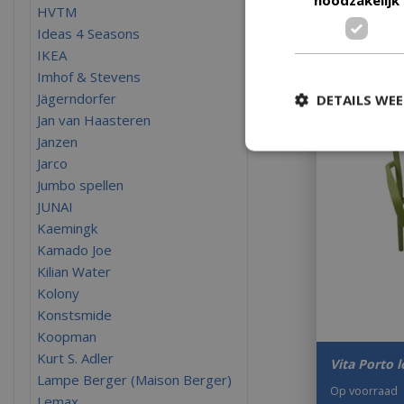
€
41
,
HVTM
Ideas 4 Seasons
IKEA
Imhof & Stevens
Jägerndorfer
DETAILS WE
Jan van Haasteren
Janzen
Jarco
Jumbo spellen
JUNAI
Kaemingk
Kamado Joe
Kilian Water
Kolony
Konstsmide
Koopman
Kurt S. Adler
Vita Porto 
Lampe Berger (Maison Berger)
Op voorraad
Lemax