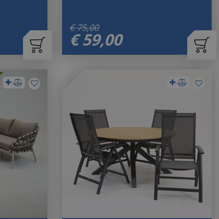
€
75
,
00
€
59
,
00