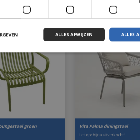
30
€
1.089
,
00
Met 20% afgeprijsd
ERGEVEN
ALLES AFWIJZEN
ALLES 
loungestoel groen
Vita Palma diningstoel
Let op: bijna uitverkocht!