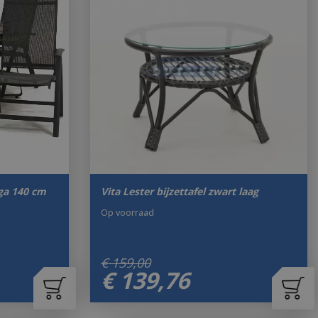
aga 140 cm
Vita Lester bijzettafel zwart laag
Op voorraad
€
159
,
00
€
139
,
76