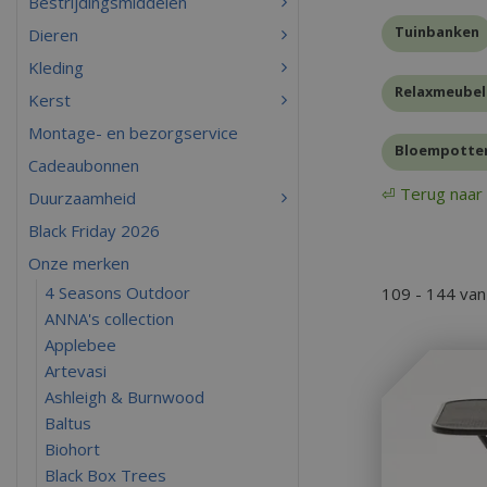
Bestrijdingsmiddelen
Tuinbanken
Dieren
Kleding
Relaxmeubel
Kerst
Montage- en bezorgservice
Bloempotte
Cadeaubonnen
⏎ Terug naar 
Duurzaamheid
Black Friday 2026
Onze merken
4 Seasons Outdoor
109 - 144 va
ANNA's collection
Applebee
Artevasi
Ashleigh & Burnwood
Baltus
Biohort
Black Box Trees