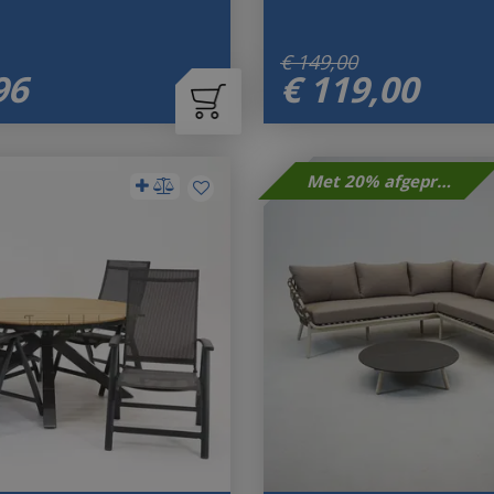
€
149
,
00
96
€
119
,
00
Met 20% afgeprijsd