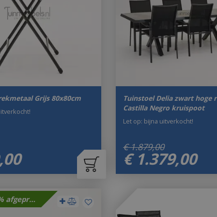
trekmetaal Grijs 80x80cm
Tuinstoel Delia zwart hoge 
Castilla Negro kruispoot
uitverkocht!
Let op: bijna uitverkocht!
€
1.879
,
00
,
00
€
1.379
,
00
Met 20% afgeprijsd