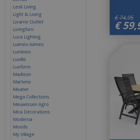
Lesli Living
Light & Living
€
74
,
95
Livarno Outlet
€
59
,
Livingfurn
Luca Lighting
Luimes-luimes
Lumineo
Luville
Luxform
Madison
Martens
Meater
Mega Collections
Meuwissen Agro
Mica Decorations
Moderna
Moods
My Village