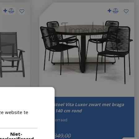
assone 200
Tuinstoel Vita Luxor zwart met braga
tafel 140 cm rond
ze website te
Lees verder
Op voorraad
Niet-
€
1.349
,
00
geclassificeerd