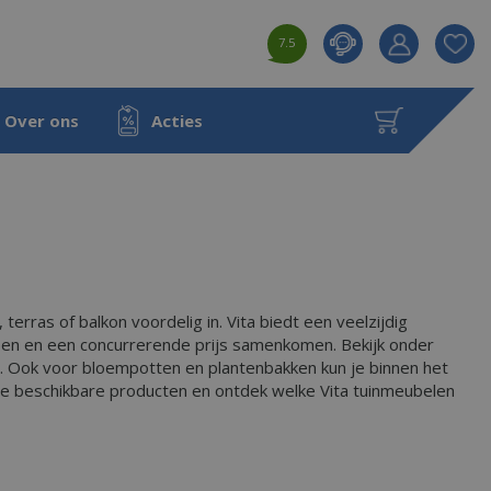
7.5
Product toeg
aan wensenl
Over ons
Acties
erras of balkon voordelig in. Vita biedt een veelzijdig
rpen en een concurrerende prijs samenkomen. Bekijk onder
n. Ook voor bloempotten en plantenbakken kun je binnen het
 de beschikbare producten en ontdek welke Vita tuinmeubelen