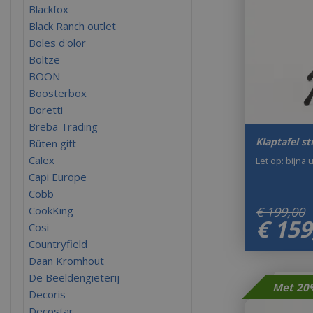
Blackfox
Black Ranch outlet
Boles d'olor
Boltze
BOON
Boosterbox
Boretti
Breba Trading
Klaptafel s
Bûten gift
Calex
Let op: bijna 
Capi Europe
Cobb
CookKing
€
199
,
00
€
159
Cosi
Countryfield
Daan Kromhout
De Beeldengieterij
Decoris
Decostar