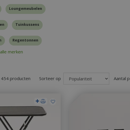
Loungemeubelen
en
Tuinkussens
n
Regentonnen
alle merken
n 454 producten
Sorteer op
Aantal p