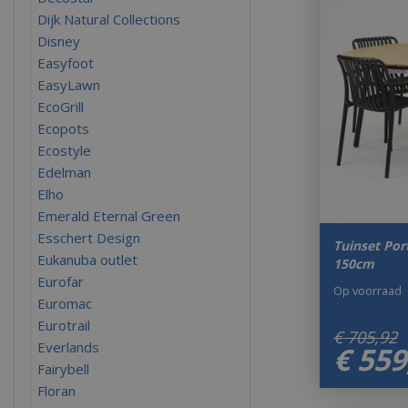
Dijk Natural Collections
Disney
Easyfoot
EasyLawn
EcoGrill
Ecopots
Ecostyle
Edelman
Elho
Emerald Eternal Green
Esschert Design
Tuinset Por
Eukanuba outlet
150cm
Eurofar
Op voorraad
Euromac
Eurotrail
€
705
,
92
Everlands
€
559
Fairybell
Floran