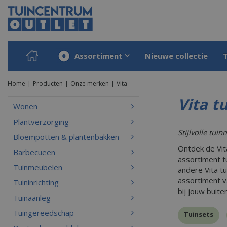
Ga
naar
content
Assortiment
Nieuwe collectie
Home
Producten
Onze merken
Vita
Vita t
Wonen
Plantverzorging
Stijlvolle tui
Bloempotten & plantenbakken
Ontdek de Vita
Barbecueën
assortiment t
Tuinmeubelen
andere Vita t
assortiment v
Tuininrichting
bij jouw buit
Tuinaanleg
Tuingereedschap
Tuinsets