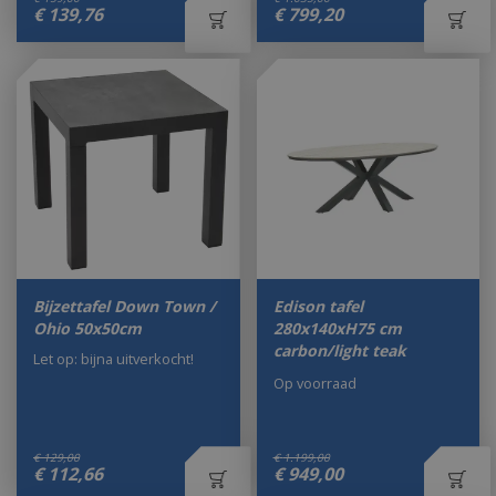
€
139
,
76
€
799
,
20
Bijzettafel Down Town /
Edison tafel
Ohio 50x50cm
280x140xH75 cm
carbon/light teak
Let op: bijna uitverkocht!
Op voorraad
€
129
,
00
€
1.199
,
00
€
112
,
66
€
949
,
00