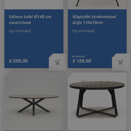
Edison tafel Ø148 cm
Klaptafel strekmetaal
zwart/teak
Grijs 110x70cm
Op voorraad
Op voorraad
€
199
,
00
€
599
,
00
€
159
,
00