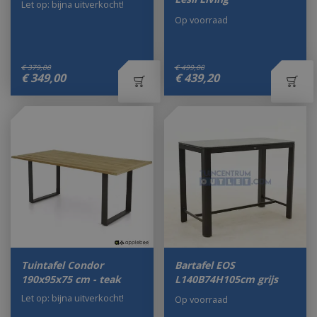
Let op: bijna uitverkocht!
Op voorraad
€
379
,
00
€
499
,
00
€
349
,
00
€
439
,
20
Tuintafel Condor
Bartafel EOS
190x95x75 cm - teak
L140B74H105cm grijs
Let op: bijna uitverkocht!
Op voorraad