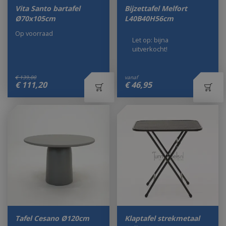
Vita Santo bartafel
Bijzettafel Melfort
Ø70x105cm
L40B40H56cm
Op voorraad
Let op: bijna
uitverkocht!
€
139
,
00
vanaf
€
111
,
20
€
46
,
95
Tafel Cesano Ø120cm
Klaptafel strekmetaal