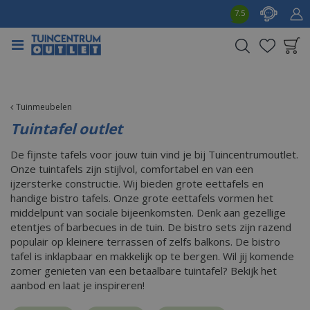
G
7.5
a
n
a
a
Product toegevoegd
r
aan wensenlijst
c
o
Tuinmeubelen
n
Tuintafel outlet
t
e
De fijnste tafels voor jouw tuin vind je bij Tuincentrumoutlet.
n
Onze tuintafels zijn stijlvol, comfortabel en van een
t
ijzersterke constructie. Wij bieden grote eettafels en
handige bistro tafels. Onze grote eettafels vormen het
middelpunt van sociale bijeenkomsten. Denk aan gezellige
etentjes of barbecues in de tuin. De bistro sets zijn razend
populair op kleinere terrassen of zelfs balkons. De bistro
tafel is inklapbaar en makkelijk op te bergen. Wil jij komende
zomer genieten van een betaalbare tuintafel? Bekijk het
aanbod en laat je inspireren!