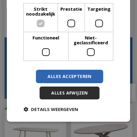
Strikt
Prestatie
Targeting
noodzakelijk
Functioneel
Niet-
geclassificeerd
Cento Picknickset 180
Loungetafel Donato 160
cm
Latte Rond 4SO Low
Dining Tafel Buit…
Let op: bijna uitverkocht!
Let op: bijna uitverkocht!
ALLES ACCEPTEREN
€
1.599
,
00
€
1.129
,
00
€
1.289
,
00
€
959
,
00
ALLES AFWIJZEN
Met 20% afgeprijsd
DETAILS WEERGEVEN