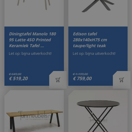
Diningtafel Manolo 180
Edison tafel
95 Latte 4SO Printed
280x140xH75 cm
Keramiek Tafel …
taupe/light teak
Let op: bijna uitverkocht!
Let op: bijna uitverkocht!
€
649
,
00
€
1.199
,
00
€
519
,
20
€
759
,
00