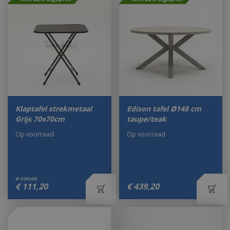
Klaptafel strekmetaal
Edison tafel Ø148 cm
Grijs 70x70cm
taupe/teak
Op voorraad
Op voorraad
€
139
,
00
€
111
,
20
€
439
,
20