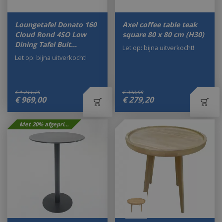
Loungetafel Donato 160
Axel coffee table teak
Cloud Rond 4SO Low
square 80 x 80 cm (H30)
Dining Tafel Buit…
Let op: bijna uitverkocht!
Let op: bijna uitverkocht!
€
1.211
,
25
€
398
,
50
€
969
,
00
€
279
,
20
Met 20% afgeprijsd