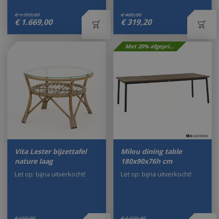
€
1.959
,
00
€
400
,
00
€
1.669
,
00
€
319
,
20
Met 20% afgeprijsd
Vita Lester bijzettafel
Milou dining table
nature laag
180x90x76h cm
Let op: bijna uitverkocht!
Let op: bijna uitverkocht!
€
159
,
00
€
1.035
,
00