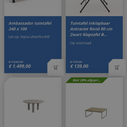
Ambassador tuintafel
Tuintafel Inklapbaar
240 x 100
Antraciet Rond 80 cm
Zwart Klaptafel B…
Let op: bijna uitverkocht!
Op voorraad
€
1.645
,
00
€
175
,
00
€
1.499
,
00
€
139
,
00
Met 20% afgeprijsd