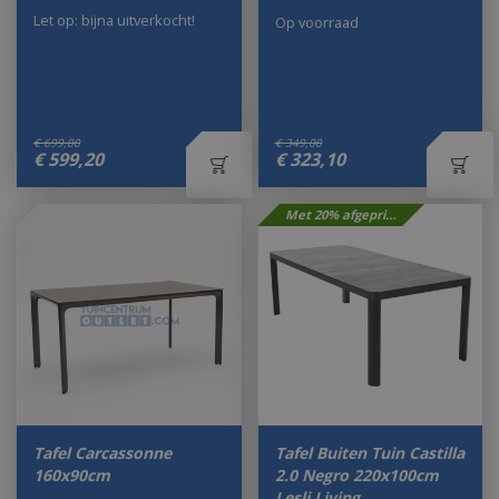
Let op: bijna uitverkocht!
Op voorraad
€
699
,
00
€
349
,
00
€
599
,
20
€
323
,
10
Met 20% afgeprijsd
Tafel Carcassonne
Tafel Buiten Tuin Castilla
160x90cm
2.0 Negro 220x100cm
Lesli Living