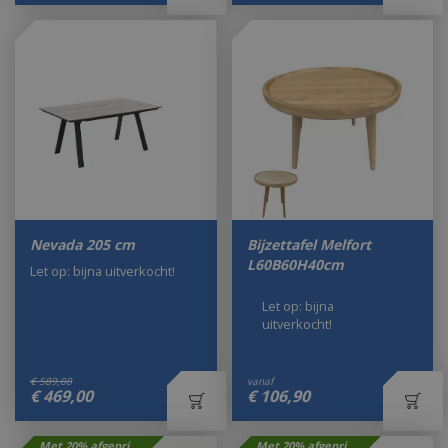
Nevada 205 cm
Bijzettafel Melfort
L60B60H40cm
Let op: bijna uitverkocht!
Let op: bijna
uitverkocht!
€
589
,
00
vanaf
€
469
,
00
€
106
,
90
Met 20% afgeprijsd
Met 20% afgeprijsd