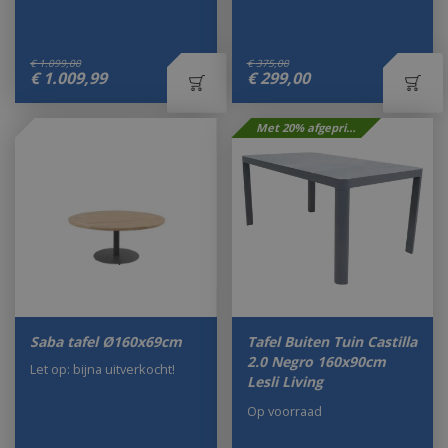
€
1.099
,
00
€
375
,
00
€
1.009
,
99
€
299
,
00
Met 20% afgeprijsd
Saba tafel Ø160x69cm
Tafel Buiten Tuin Castilla
2.0 Negro 160x90cm
Let op: bijna uitverkocht!
Lesli Living
Op voorraad