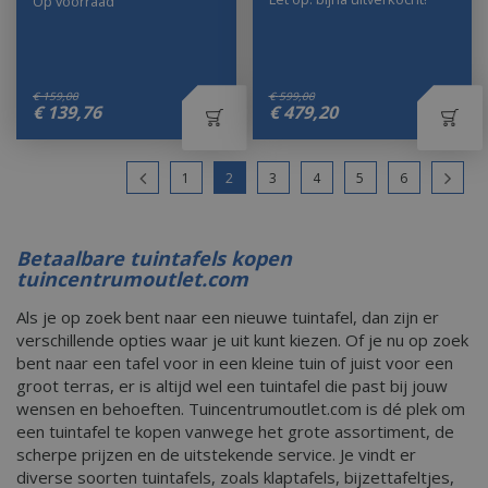
Op voorraad
€
159
,
00
€
599
,
00
€
139
,
76
€
479
,
20
1
2
3
4
5
6
Betaalbare tuintafels kopen
tuincentrumoutlet.com
Als je op zoek bent naar een nieuwe tuintafel, dan zijn er
verschillende opties waar je uit kunt kiezen. Of je nu op zoek
bent naar een tafel voor in een kleine tuin of juist voor een
groot terras, er is altijd wel een tuintafel die past bij jouw
wensen en behoeften. Tuincentrumoutlet.com is dé plek om
een tuintafel te kopen vanwege het grote assortiment, de
scherpe prijzen en de uitstekende service. Je vindt er
diverse soorten tuintafels, zoals klaptafels, bijzettafeltjes,