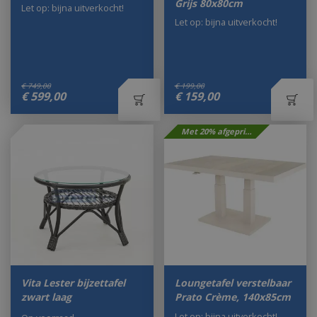
Grijs 80x80cm
Let op: bijna uitverkocht!
Let op: bijna uitverkocht!
€
749
,
00
€
199
,
00
€
599
,
00
€
159
,
00
Met 20% afgeprijsd
Vita Lester bijzettafel
Loungetafel verstelbaar
zwart laag
Prato Crème, 140x85cm
Let op: bijna uitverkocht!