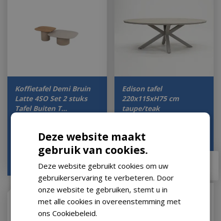
Koffietafel Demi Bruin
Edison tafel
Latte 4SO Set 2 stuks
220x115xH75 cm
Tafel Buiten T…
taupe/teak
Let op: bijna uitverkocht!
Op voorraad
Deze website maakt
gebruik van cookies.
€
699
,
00
€
599
,
00
€
649
,
00
Deze website gebruikt cookies om uw
gebruikerservaring te verbeteren. Door
onze website te gebruiken, stemt u in
met alle cookies in overeenstemming met
ons Cookiebeleid.
Lees verder