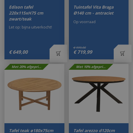
Edison tafel
Tuintafel Vita Braga
220x115xH75 cm
Ø140 cm - antraciet
zwart/teak
Op voorraad
Let op: bijna uitverkocht!
€
999
,
00
€
649
,
00
€
719
,
99
Met 20% afgeprijsd
Met 10% afgeprijsd
Tafel teak ø180x75cm
Tafel arezzo d120cm